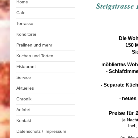
Home
Steigstrasse 
Cafe
Terrasse
Konditorei
Die Wohn
Pralinen und mehr
150 M
Si
Kuchen und Torten
- möbliertes Wo
Eßtaurant
- Schlafzimme
Service
- Separate Küch
Aktuelles
- neues
Chronik
Anfahrt
Preise für
je Nach
Kontakt
Incl
Datenschutz / Impressum
Auf Wuns